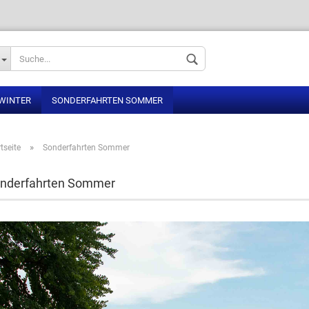
Sprache auswählen
 WINTER
SONDERFAHRTEN SOMMER
»
tseite
Sonderfahrten Sommer
nderfahrten Sommer
Konto erstellen
Passwort vergess